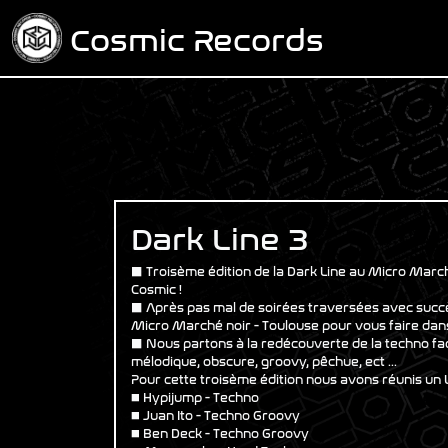
Cosmic Records
Dark Line 3
⬛️ Troisème édition de la Dark Line au Micro March
Cosmic !
⬛️ Après pas mal de soirées traversées avec succès
Micro Marché noir - Toulouse pour vous faire dans
⬛️ Nous partons à la redécouverte de la techno f
mélodique, obscure, groovy, pêchue, ect ...
Pour cette troisème édition nous avons réunis un Li
◼️ Hypijump - Techno
◼️ Juan Ito - Techno Groovy
◼️ Ben Deck - Techno Groovy