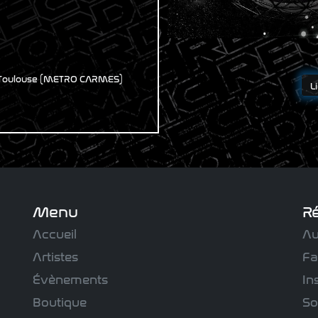
0 Toulouse (METRO CARMES)
L
Menu
R
Accueil
Au
Artistes
Fa
Évènements
In
Boutique
So