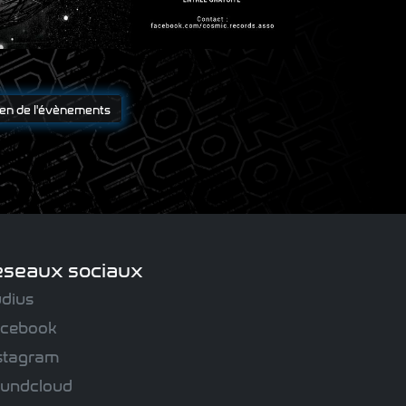
ien de l'évènements
éseaux sociaux
dius
cebook
stagram
undcloud