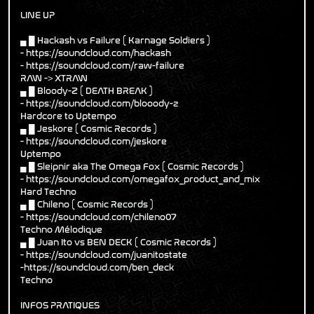
LINE UP
▄ █ Hackash vs Failure ( Karnage Soldiers )
- https://soundcloud.com/hackash
- https://soundcloud.com/raw-failure
RAW -> XTRAW
▄ █ Bloody-Z ( DEATH BREAK )
- https://soundcloud.com/blooody-z
Hardcore to Uptempo
▄ █ Jeskore ( Cosmic Records )
- https://soundcloud.com/jeskore
Uptempo
▄ █ Sleipnir aka The Omega Fox ( Cosmic Records )
- https://soundcloud.com/omegafox_product_and_mix
Hard Techno
▄ █ Chileno ( Cosmic Records )
- https://soundcloud.com/chileno07
Techno Mélodique
▄ █ Juan Ito vs BEN DECK ( Cosmic Records )
- https://soundcloud.com/juanitostate
-https://soundcloud.com/ben_deck
Techno
INFOS PRATIQUES