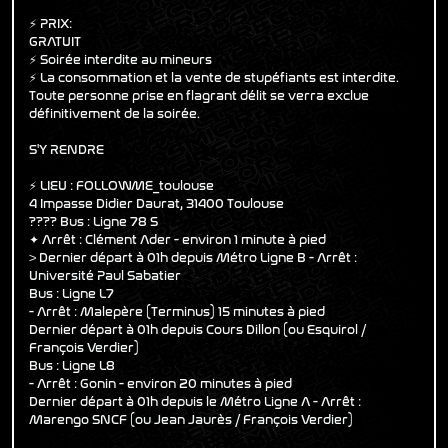
⚡ PRIX:
GRATUIT
⚡ Soirée interdite au mineurs
⚡ La consommation et la vente de stupéfiants est interdite.
Toute personne prise en flagrant délit se verra exclue
définitivement de la soirée.
S'Y RENDRE
⚡ LIEU : FOLLOWME_toulouse
4 Impasse Didier Daurat, 31400 Toulouse
???? Bus : Ligne 78 S
✦ Arrêt : Clément Ader - environ 1 minute à pied
> Dernier départ à 01h depuis Métro Ligne B - Arrêt :
Université Paul Sabatier
Bus : Ligne L7
- Arrêt : Malepère (Terminus) 15 minutes à pied
Dernier départ à 01h depuis Cours Dillon (ou Esquirol /
François Verdier)
Bus : Ligne L8
- Arrêt : Gonin - environ 20 minutes à pied
Dernier départ à 01h depuis le Métro Ligne A - Arrêt :
Marengo SNCF (ou Jean Jaurès / François Verdier)